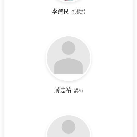
李澤民
副教授
蔣忠祐
講師