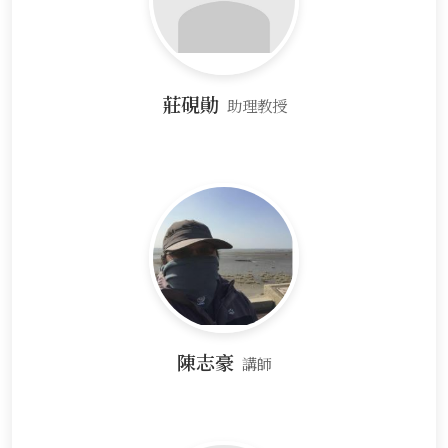
莊硯勛
助理教授
陳志豪
講師