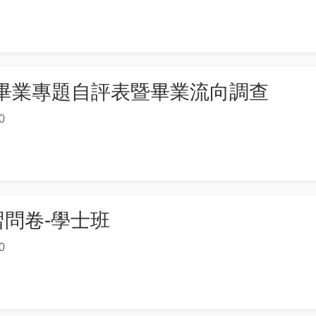
工畢業專題自評表暨畢業流向調查
0
學習問卷-學士班
0