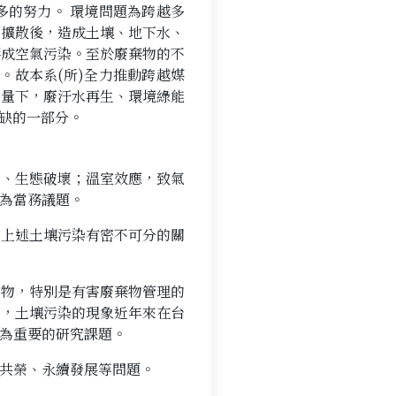
多的努力。 環境問題為跨越多
氣擴散後，造成土壤、地下水、
形成空氣污染。至於廢棄物的不
。故本系(所)全力推動跨越媒
考量下，廢汙水再生、環境綠能
或缺的一部分。
瘠、生態破壞；溫室效應，致氣
為當務議題。
與上述土壤污染有密不可分的關
棄物，特別是有害廢棄物管理的
外，土壤污染的現象近年來在台
為重要的研究課題。
共榮、永續發展等問題。