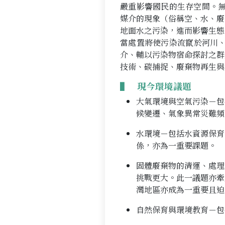
嚴重影響國民的生存空間。無
媒介的現象（俗稱空、水、廢
地面水之污染，進而影響生態
當處置將使污染流竄於河川、
介、輔以污染物宿命探討之群
技術、碳捕捉、廢棄物再生與
▌ 現今環境議題
大氣環境與空氣污染－包
候變遷、氣象異常災難頻
水環境－包括水資源保育
係，亦為一重要課題。
固體廢棄物的清運、處理
挑戰更大。此一議題亦牽
灣地區亦成為一重要且迫
自然保育與環境教育－包