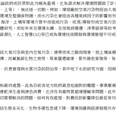
論政府或民眾對此均極為重視，也為謀求解決環境問題做了許
、土等），無法逐一切割。例如：煉熔廠的空氣污染物經由大
環境及整個食物鏈。而水污染也會經由各種氣候因子的影響而
海洋、土壤等環境介質中而造成污染，或蒸/揮發形成空氣污染
體研究。而近年來在環境永續、全球氣候變遷、淨零碳排等的
資源化、人工智慧(AI)等已成為環境技術開發與環境管理不可
括大氣污染與室內空氣污染；連帶而來之酸雨現象，致土壤貧
傳；而氟氯碳化物之使用，臭氧層遭破壞、紫外線危害強等，皆
、洪患管理與水質污染的防治等。其中地下水的研究方面，因
和最終處置－此為目前各地方政府最急迫面對的難題。事業廢
連乾淨生產與綠色消費，也涉及有毒物質越境運輸等問題。此
切需要解決的問題，如何有效處理、對農民的影響降至最低等均
括生態系劣化、生物多樣性急速下降、環境保護與經濟發展共存