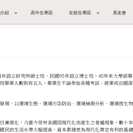
介紹
高中生專區
在校生專區
系友會
81年設立研究所碩士班，民國95年設立博士班。45年來大學部
班畢業人數則有五人。畢業生不論參加各種考試、就業或出國深
發展，以環境生態、環境污染防治、環境檢測分析、環境微生
日漸惡化，乃當今世界各國因現代化而產生之普遍現象。數十
國民的生活水準大幅提高，資本累積更為現代化奠定有利的基