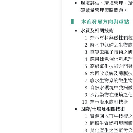
環境評估、環境管理、環
碳減量管理策略問題。
▌ 本系發展方向與重點
水質及相關技術
奈米材料與磁性顆粒
廢水中氮磷之生物處
電容去離子技術之研
應用綠色催化劑處理
高級氧化技術之開發
水回收系統及薄膜技
廢水生物系統微生物
自然水環境中致病微
水污染物在環境之化
奈米廢水處理技術
固廢/土壤及相關技術
資源回收再生技術之
固體生質燃料與固體
焚化產生之空氣污染